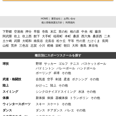
HOME
｜
運営会社
｜
お問い合せ
個人情報保護法方針
｜
利用規約
宮城県岩沼市、チアリーディングからスポーツスクールを探す
下野郷
空港南
押分
早股
寺島
末広
里の杜
相の原
中央
桜
藤浪
阿武隈
吹上
吹上西
館下
大手町
稲荷町
本町
桑原
西六角
桑原西
二木
土ケ崎
武隈
大昭和
南長谷
北長谷
松ケ丘
平等
竹の里
たけくま
長岡
山桜
荒井
三色吉
志賀
小川
梶橋
栄町
朝日
大和
敷島
東谷地
種目別にスポーツスクールを探す
球技
野球
サッカー
ゴルフ
テニス
バスケットボール
バドミントン
バレーボール
ハンドボール
ボーリング
卓球
その他
武道・格闘技
合気道
空手
剣道
柔道
ボクシング
その他
陸上
かけっこ
陸上
その他
スイミング
シンクロナイズドスイミング
水泳
その他
体操
新体操
体操
器械体操
トランポリン
その他
ウィンタースポーツ
スキー
スケート
その他
ダンス
ダンス
チアダンス
バレエ
その他