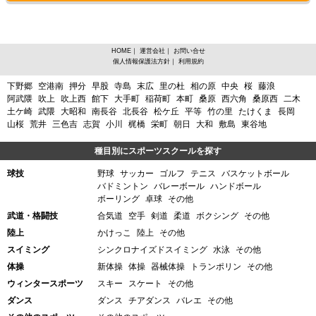
HOME
｜
運営会社
｜
お問い合せ
個人情報保護法方針
｜
利用規約
宮城県岩沼市、球技その他からスポーツスクールを探す
下野郷
空港南
押分
早股
寺島
末広
里の杜
相の原
中央
桜
藤浪
阿武隈
吹上
吹上西
館下
大手町
稲荷町
本町
桑原
西六角
桑原西
二木
土ケ崎
武隈
大昭和
南長谷
北長谷
松ケ丘
平等
竹の里
たけくま
長岡
山桜
荒井
三色吉
志賀
小川
梶橋
栄町
朝日
大和
敷島
東谷地
種目別にスポーツスクールを探す
球技
野球
サッカー
ゴルフ
テニス
バスケットボール
バドミントン
バレーボール
ハンドボール
ボーリング
卓球
その他
武道・格闘技
合気道
空手
剣道
柔道
ボクシング
その他
陸上
かけっこ
陸上
その他
スイミング
シンクロナイズドスイミング
水泳
その他
体操
新体操
体操
器械体操
トランポリン
その他
ウィンタースポーツ
スキー
スケート
その他
ダンス
ダンス
チアダンス
バレエ
その他