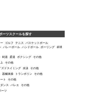
ポーツスクールを探す
カー
ゴルフ
テニス
バスケットボール
ン
バレーボール
ハンドボール
ボーリング
卓球
手
剣道
柔道
ボクシング
その他
陸上
その他
イズドスイミング
水泳
その他
操
器械体操
トランポリン
その他
ケート
その他
アダンス
バレエ
その他
ポーツ