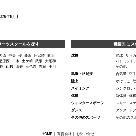
2026年8月】
ポーツスクールを探す
種目別にス
の原
中央
桜
藤浪
阿武隈
吹上
球技
野球
サッ
桑原西
二木
土ケ崎
武隈
大昭和
バドミント
岡
山桜
荒井
三色吉
志賀
小川
その他
武道・格闘技
合気道
空
陸上
かけっこ
スイミング
シンクロナ
体操
新体操
体
ウィンタースポーツ
スキー
ス
ダンス
ダンス
チ
その他のスポーツ
その他のス
HOME
｜
運営会社
｜
お問い合せ