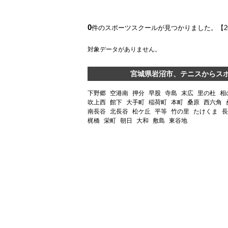
0
件のスポーツスクールが見つかりました。【
対象データがありません。
宮城県岩沼市、テニスからス
下野郷
空港南
押分
早股
寺島
末広
里の杜
相
吹上西
館下
大手町
稲荷町
本町
桑原
西六角
南長谷
北長谷
松ケ丘
平等
竹の里
たけくま
長
梶橋
栄町
朝日
大和
敷島
東谷地