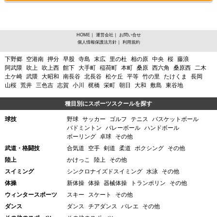
HOME
｜
運営会社
｜
お問い合せ
個人情報保護法方針
｜
利用規約
宮城県岩沼市、陸上からスポーツスクールを探す
下野郷
空港南
押分
早股
寺島
末広
里の杜
相の原
中央
桜
藤浪
阿武隈
吹上
吹上西
館下
大手町
稲荷町
本町
桑原
西六角
桑原西
二木
土ケ崎
武隈
大昭和
南長谷
北長谷
松ケ丘
平等
竹の里
たけくま
長岡
山桜
荒井
三色吉
志賀
小川
梶橋
栄町
朝日
大和
敷島
東谷地
種目別にスポーツスクールを探す
球技
野球
サッカー
ゴルフ
テニス
バスケットボール
バドミントン
バレーボール
ハンドボール
ボーリング
卓球
その他
武道・格闘技
合気道
空手
剣道
柔道
ボクシング
その他
陸上
かけっこ
陸上
その他
スイミング
シンクロナイズドスイミング
水泳
その他
体操
新体操
体操
器械体操
トランポリン
その他
ウィンタースポーツ
スキー
スケート
その他
ダンス
ダンス
チアダンス
バレエ
その他