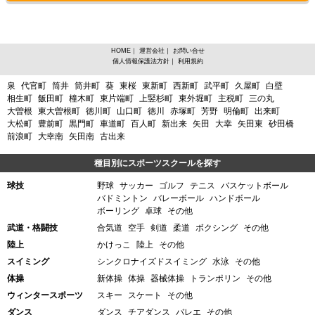
HOME
｜
運営会社
｜
お問い合せ
個人情報保護法方針
｜
利用規約
愛知県名古屋市東区砂田橋からスポーツスクールを探す
泉
代官町
筒井
筒井町
葵
東桜
東新町
西新町
武平町
久屋町
白壁
相生町
飯田町
橦木町
東片端町
上竪杉町
東外堀町
主税町
三の丸
大曽根
東大曽根町
徳川町
山口町
徳川
赤塚町
芳野
明倫町
出来町
大松町
豊前町
黒門町
車道町
百人町
新出来
矢田
大幸
矢田東
砂田橋
前浪町
大幸南
矢田南
古出来
種目別にスポーツスクールを探す
球技
野球
サッカー
ゴルフ
テニス
バスケットボール
バドミントン
バレーボール
ハンドボール
ボーリング
卓球
その他
武道・格闘技
合気道
空手
剣道
柔道
ボクシング
その他
陸上
かけっこ
陸上
その他
スイミング
シンクロナイズドスイミング
水泳
その他
体操
新体操
体操
器械体操
トランポリン
その他
ウィンタースポーツ
スキー
スケート
その他
ダンス
ダンス
チアダンス
バレエ
その他