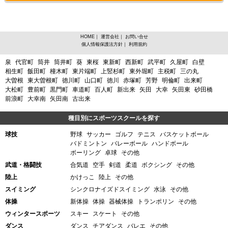
HOME
｜
運営会社
｜
お問い合せ
個人情報保護法方針
｜
利用規約
愛知県名古屋市東区筒井からスポーツスクールを探す
泉
代官町
筒井
筒井町
葵
東桜
東新町
西新町
武平町
久屋町
白壁
相生町
飯田町
橦木町
東片端町
上竪杉町
東外堀町
主税町
三の丸
大曽根
東大曽根町
徳川町
山口町
徳川
赤塚町
芳野
明倫町
出来町
大松町
豊前町
黒門町
車道町
百人町
新出来
矢田
大幸
矢田東
砂田橋
前浪町
大幸南
矢田南
古出来
種目別にスポーツスクールを探す
球技
野球
サッカー
ゴルフ
テニス
バスケットボール
バドミントン
バレーボール
ハンドボール
ボーリング
卓球
その他
武道・格闘技
合気道
空手
剣道
柔道
ボクシング
その他
陸上
かけっこ
陸上
その他
スイミング
シンクロナイズドスイミング
水泳
その他
体操
新体操
体操
器械体操
トランポリン
その他
ウィンタースポーツ
スキー
スケート
その他
ダンス
ダンス
チアダンス
バレエ
その他