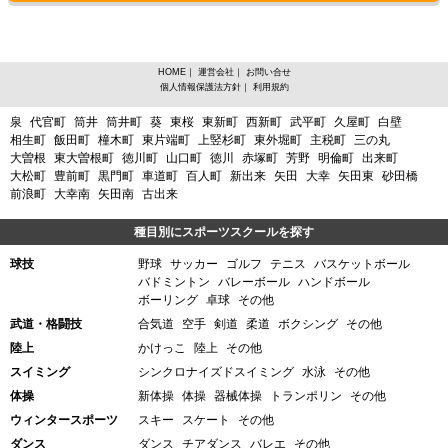
HOME
｜
運営会社
｜
お問い合せ
個人情報保護法方針
｜
利用規約
愛知県名古屋市東区大松町からスポーツスクールを探す
泉
代官町
筒井
筒井町
葵
東桜
東新町
西新町
武平町
久屋町
白壁
相生町
飯田町
橦木町
東片端町
上竪杉町
東外堀町
主税町
三の丸
大曽根
東大曽根町
徳川町
山口町
徳川
赤塚町
芳野
明倫町
出来町
大松町
豊前町
黒門町
車道町
百人町
新出来
矢田
大幸
矢田東
砂田橋
前浪町
大幸南
矢田南
古出来
種目別にスポーツスクールを探す
球技
野球
サッカー
ゴルフ
テニス
バスケットボール
バドミントン
バレーボール
ハンドボール
ボーリング
卓球
その他
武道・格闘技
合気道
空手
剣道
柔道
ボクシング
その他
陸上
かけっこ
陸上
その他
スイミング
シンクロナイズドスイミング
水泳
その他
体操
新体操
体操
器械体操
トランポリン
その他
ウィンタースポーツ
スキー
スケート
その他
ダンス
ダンス
チアダンス
バレエ
その他