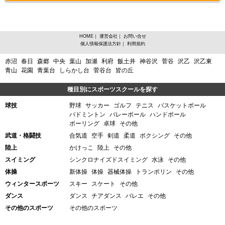
HOME
｜
運営会社
｜
お問い合せ
個人情報保護法方針
｜
利用規約
宮城県宮城郡利府町、その他のスポーツからスポーツスクールを探す
赤沼
春日
森郷
中央
葉山
加瀬
利府
飯土井
神谷沢
菅谷
沢乙
沢乙東
青山
花園
青葉台
しらかし台
菅谷台
皆の丘
種目別にスポーツスクールを探す
球技
野球
サッカー
ゴルフ
テニス
バスケットボール
バドミントン
バレーボール
ハンドボール
ボーリング
卓球
その他
武道・格闘技
合気道
空手
剣道
柔道
ボクシング
その他
陸上
かけっこ
陸上
その他
スイミング
シンクロナイズドスイミング
水泳
その他
体操
新体操
体操
器械体操
トランポリン
その他
ウィンタースポーツ
スキー
スケート
その他
ダンス
ダンス
チアダンス
バレエ
その他
その他のスポーツ
その他のスポーツ