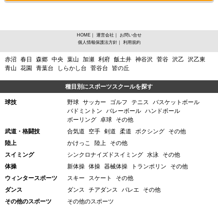
HOME
｜
運営会社
｜
お問い合せ
個人情報保護法方針
｜
利用規約
宮城県宮城郡利府町、柔道からスポーツスクールを探す
赤沼
春日
森郷
中央
葉山
加瀬
利府
飯土井
神谷沢
菅谷
沢乙
沢乙東
青山
花園
青葉台
しらかし台
菅谷台
皆の丘
種目別にスポーツスクールを探す
球技
野球
サッカー
ゴルフ
テニス
バスケットボール
バドミントン
バレーボール
ハンドボール
ボーリング
卓球
その他
武道・格闘技
合気道
空手
剣道
柔道
ボクシング
その他
陸上
かけっこ
陸上
その他
スイミング
シンクロナイズドスイミング
水泳
その他
体操
新体操
体操
器械体操
トランポリン
その他
ウィンタースポーツ
スキー
スケート
その他
ダンス
ダンス
チアダンス
バレエ
その他
その他のスポーツ
その他のスポーツ