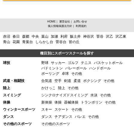
HOME
｜
運営会社
｜
お問い合せ
個人情報保護法方針
｜
利用規約
宮城県宮城郡利府町、ウィンタースポーツその他からスポーツスクールを探す
赤沼
春日
森郷
中央
葉山
加瀬
利府
飯土井
神谷沢
菅谷
沢乙
沢乙東
青山
花園
青葉台
しらかし台
菅谷台
皆の丘
種目別にスポーツスクールを探す
球技
野球
サッカー
ゴルフ
テニス
バスケットボール
バドミントン
バレーボール
ハンドボール
ボーリング
卓球
その他
武道・格闘技
合気道
空手
剣道
柔道
ボクシング
その他
陸上
かけっこ
陸上
その他
スイミング
シンクロナイズドスイミング
水泳
その他
体操
新体操
体操
器械体操
トランポリン
その他
ウィンタースポーツ
スキー
スケート
その他
ダンス
ダンス
チアダンス
バレエ
その他
その他のスポーツ
その他のスポーツ