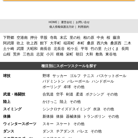
HOME
｜
運営会社
｜
お問い合せ
個人情報保護法方針
｜
利用規約
宮城県岩沼市中央からスポーツスクールを探す
下野郷
空港南
押分
早股
寺島
末広
里の杜
相の原
中央
桜
藤浪
阿武隈
吹上
吹上西
館下
大手町
稲荷町
本町
桑原
西六角
桑原西
二木
土ケ崎
武隈
大昭和
南長谷
北長谷
松ケ丘
平等
竹の里
たけくま
長岡
山桜
荒井
三色吉
志賀
小川
梶橋
栄町
朝日
大和
敷島
東谷地
種目別にスポーツスクールを探す
球技
野球
サッカー
ゴルフ
テニス
バスケットボール
バドミントン
バレーボール
ハンドボール
ボーリング
卓球
その他
武道・格闘技
合気道
空手
剣道
柔道
ボクシング
その他
陸上
かけっこ
陸上
その他
スイミング
シンクロナイズドスイミング
水泳
その他
体操
新体操
体操
器械体操
トランポリン
その他
ウィンタースポーツ
スキー
スケート
その他
ダンス
ダンス
チアダンス
バレエ
その他