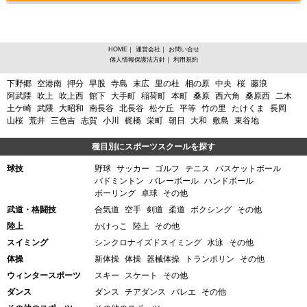
HOME
｜
運営会社
｜
お問い合せ
個人情報保護法方針
｜
利用規約
宮城県岩沼市寺島からスポーツスクールを探す
下野郷
空港南
押分
早股
寺島
末広
里の杜
相の原
中央
桜
藤浪
阿武隈
吹上
吹上西
館下
大手町
稲荷町
本町
桑原
西六角
桑原西
二木
土ケ崎
武隈
大昭和
南長谷
北長谷
松ケ丘
平等
竹の里
たけくま
長岡
山桜
荒井
三色吉
志賀
小川
梶橋
栄町
朝日
大和
敷島
東谷地
種目別にスポーツスクールを探す
球技
野球
サッカー
ゴルフ
テニス
バスケットボール
バドミントン
バレーボール
ハンドボール
ボーリング
卓球
その他
武道・格闘技
合気道
空手
剣道
柔道
ボクシング
その他
陸上
かけっこ
陸上
その他
スイミング
シンクロナイズドスイミング
水泳
その他
体操
新体操
体操
器械体操
トランポリン
その他
ウィンタースポーツ
スキー
スケート
その他
ダンス
ダンス
チアダンス
バレエ
その他