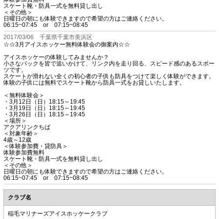
スケート靴・防具一式を無料貸し出し
＜その他＞
日曜日の朝にも体験できますので希望の方はご連絡ください。
06:15~07:45 or 07:15~08:45
2017/03/06 千葉県千葉市美浜区
☆☆3月アイスホッケー無料体験会の御案内☆☆
アイスホッケーの体験してみませんか？
小さなパックを皆で追いかけて、リンク内を走り回る、スピード感のあるスポー
ツです。
スケートが滑れない全くの初心者の子供も防具をつけて楽しく体験ができます。
体験の子供には無料でスケート靴から防具一式をお貸しいたします。
＜無料体験会＞
・3月12日（日）18:15～19:45
・3月19日（日）18:15～19:45
・3月26日（日）18:15～19:45
＜場所＞
アクアリンクちば
＜対象年齢＞
4歳～12歳
＜体験参加費・貸防具＞
体験参加費無料
スケート靴・防具一式を無料貸し出し
＜その他＞
日曜日の朝にも体験できますので希望の方はご連絡ください。
06:15~07:45 or 07:15~08:45
クラブ名
稲毛マリナーズアイスホッケークラブ