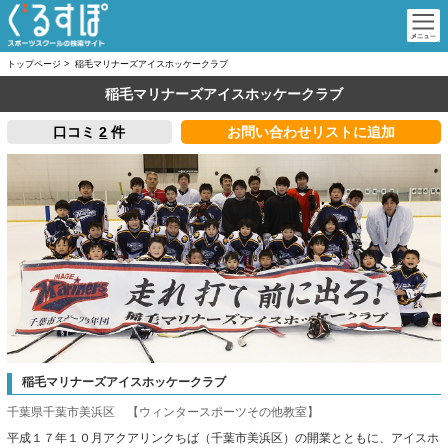
トップページ
>
稲毛マリナーズアイスホッケークラブ
稲毛マリナーズアイスホッケークラブ
口コミ
2
件
お問い合わせリストに追加
稲毛マリナーズアイスホッケークラブ
千葉県千葉市美浜区 【ウィンタースポーツその他教室】
平成１７年１０月アクアリンクちば（千葉市美浜区）の開業とともに、アイスホ