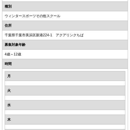
種別
ウィンタースポーツその他スクール
住所
千葉県千葉市美浜区新港224-1 アクアリンクちば
募集対象年齢
4歳～12歳
時間
月
火
水
木