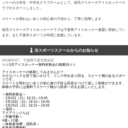
ッケーの小学生・中学生クラブチームとして、稲毛マリナーズアイスホッケーク
ラブがスタートしました。
スケートが滑れない全くの初心者の子供から、丁寧に指導します。
稲毛マリナーズアイスホッケークラブは千葉県アイスホッケー連盟に登録してい
ます。また千葉市スポーツ少年団に加盟しています。
当スポーツスクールからのお知らせ
2018/02/27 千葉県千葉市美浜区
☆☆3月アイスホッケー無料体験会の御案内☆☆
アイスホッケーの体験してみませんか？
小さなパックを皆で追いかけて、リンク内を走り回る、スピード感のあるスポー
ツです。
スケートが滑れない全くの初心者の子供も防具をつけて楽しく体験ができます。
体験の子供には無料でスケート靴から防具一式をお貸しいたします。
＜無料体験会＞
・3月4日（日）18:15～19:45
・3月18日（日）18:15～19:45
・3月25日（日）18:15～19:45
＜場所＞
アクアリンクちば
＜対象年齢＞
4歳～12歳
＜体験参加費・貸防具＞
体験参加費無料