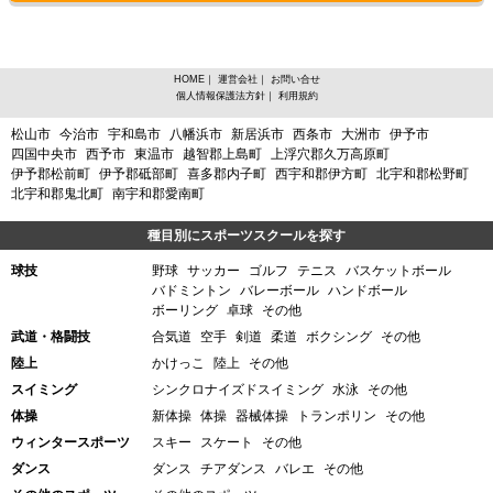
HOME
｜
運営会社
｜
お問い合せ
個人情報保護法方針
｜
利用規約
愛媛県、スケートからスポーツスクールを探す
松山市
今治市
宇和島市
八幡浜市
新居浜市
西条市
大洲市
伊予市
四国中央市
西予市
東温市
越智郡上島町
上浮穴郡久万高原町
伊予郡松前町
伊予郡砥部町
喜多郡内子町
西宇和郡伊方町
北宇和郡松野町
北宇和郡鬼北町
南宇和郡愛南町
種目別にスポーツスクールを探す
球技
野球
サッカー
ゴルフ
テニス
バスケットボール
バドミントン
バレーボール
ハンドボール
ボーリング
卓球
その他
武道・格闘技
合気道
空手
剣道
柔道
ボクシング
その他
陸上
かけっこ
陸上
その他
スイミング
シンクロナイズドスイミング
水泳
その他
体操
新体操
体操
器械体操
トランポリン
その他
ウィンタースポーツ
スキー
スケート
その他
ダンス
ダンス
チアダンス
バレエ
その他