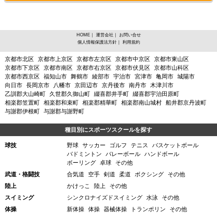
HOME
｜
運営会社
｜
お問い合せ
個人情報保護法方針
｜
利用規約
京都府、ハンドボールからスポーツスクールを探す
京都市北区
京都市上京区
京都市左京区
京都市中京区
京都市東山区
京都市下京区
京都市南区
京都市右京区
京都市伏見区
京都市山科区
京都市西京区
福知山市
舞鶴市
綾部市
宇治市
宮津市
亀岡市
城陽市
向日市
長岡京市
八幡市
京田辺市
京丹後市
南丹市
木津川市
乙訓郡大山崎町
久世郡久御山町
綴喜郡井手町
綴喜郡宇治田原町
相楽郡笠置町
相楽郡和束町
相楽郡精華町
相楽郡南山城村
船井郡京丹波町
与謝郡伊根町
与謝郡与謝野町
種目別にスポーツスクールを探す
球技
野球
サッカー
ゴルフ
テニス
バスケットボール
バドミントン
バレーボール
ハンドボール
ボーリング
卓球
その他
武道・格闘技
合気道
空手
剣道
柔道
ボクシング
その他
陸上
かけっこ
陸上
その他
スイミング
シンクロナイズドスイミング
水泳
その他
体操
新体操
体操
器械体操
トランポリン
その他