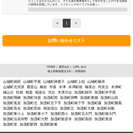
らうことはもちろんのこと、子ども達が将来選手として生かせることのできる技術
の習得を目指しています。リフティングやドリブルを使っ…
1
お問い合わせリスト
HOME
｜
運営会社
｜
お問い合せ
個人情報保護法方針
｜
利用規約
京都府木津川市木津川台からスポーツスクールを探す
山城町綺田
山城町平尾
山城町神童子
山城町上狛
山城町椿井
山城町北河原
鹿背山
梅谷
市坂
木津
木津駅前
梅美台
州見台
木津町
城山台
吐師
相楽
相楽台
兜台
木津川台
加茂町銭司
加茂町井平尾
加茂町岡崎
加茂町河原
加茂町西
加茂町例幣
加茂町奥畑
加茂町山田
加茂町兎並
加茂町北
加茂町北下手
加茂町南下手
加茂町森
加茂町勝風
加茂町高去
加茂町尻枝
南加茂台
加茂町辻
加茂町大畑
加茂町岩船
加茂町東小上
加茂町東小下
加茂町西小
加茂町北大門
加茂町南大門
加茂町法花寺野
加茂町大野
加茂町観音寺
加茂町高田
加茂町美浪
加茂町里
加茂町駅西
加茂町駅東