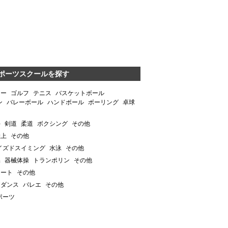
ポーツスクールを探す
カー
ゴルフ
テニス
バスケットボール
ン
バレーボール
ハンドボール
ボーリング
卓球
手
剣道
柔道
ボクシング
その他
陸上
その他
イズドスイミング
水泳
その他
操
器械体操
トランポリン
その他
ケート
その他
アダンス
バレエ
その他
ポーツ