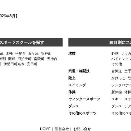
2026年8月】
スポーツスクールを探す
種目別にス
蔵
木幡
平尾台
五ケ庄
羽戸山
球技
野球
サッ
神明
開町
羽拍子町
南陵町
天神台
バドミント
町
伊勢田町名木
安田町
その他
武道・格闘技
合気道
空
陸上
かけっこ
スイミング
シンクロナ
体操
新体操
体
ウィンタースポーツ
スキー
ス
ダンス
ダンス
チ
その他のスポーツ
その他のス
HOME
｜
運営会社
｜
お問い合せ