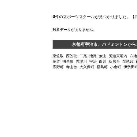
0
件のスポーツスクールが見つかりました。【
対象データがありません。
京都府宇治市、バドミントンから
東笠取
西笠取
二尾
池尾
炭山
莵道東垣内
六地
莵道
明星町
志津川
宇治
白川
折居台
琵琶台
広野町
寺山台
大久保町
槇島町
小倉町
伊勢田