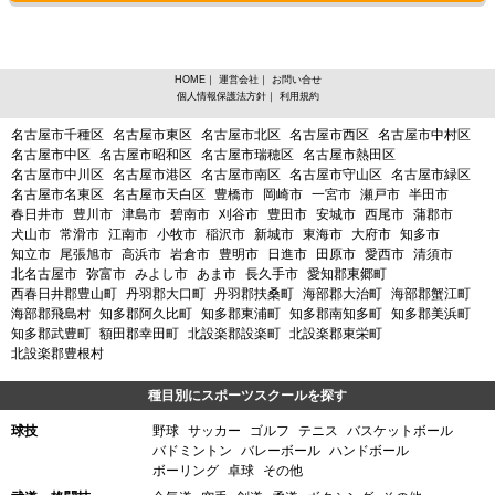
HOME
｜
運営会社
｜
お問い合せ
個人情報保護法方針
｜
利用規約
愛知県、ゴルフからスポーツスクールを探す
名古屋市千種区
名古屋市東区
名古屋市北区
名古屋市西区
名古屋市中村区
名古屋市中区
名古屋市昭和区
名古屋市瑞穂区
名古屋市熱田区
名古屋市中川区
名古屋市港区
名古屋市南区
名古屋市守山区
名古屋市緑区
名古屋市名東区
名古屋市天白区
豊橋市
岡崎市
一宮市
瀬戸市
半田市
春日井市
豊川市
津島市
碧南市
刈谷市
豊田市
安城市
西尾市
蒲郡市
犬山市
常滑市
江南市
小牧市
稲沢市
新城市
東海市
大府市
知多市
知立市
尾張旭市
高浜市
岩倉市
豊明市
日進市
田原市
愛西市
清須市
北名古屋市
弥富市
みよし市
あま市
長久手市
愛知郡東郷町
西春日井郡豊山町
丹羽郡大口町
丹羽郡扶桑町
海部郡大治町
海部郡蟹江町
海部郡飛島村
知多郡阿久比町
知多郡東浦町
知多郡南知多町
知多郡美浜町
知多郡武豊町
額田郡幸田町
北設楽郡設楽町
北設楽郡東栄町
北設楽郡豊根村
種目別にスポーツスクールを探す
球技
野球
サッカー
ゴルフ
テニス
バスケットボール
バドミントン
バレーボール
ハンドボール
ボーリング
卓球
その他