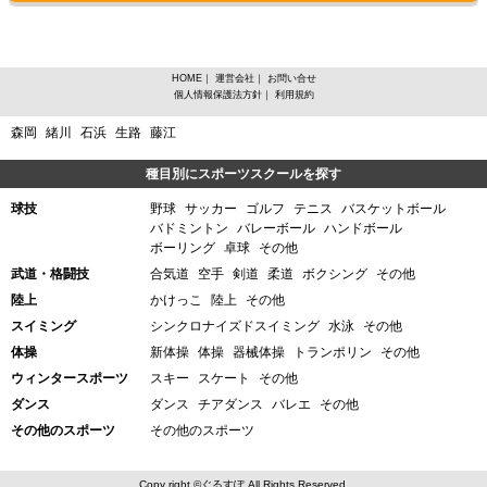
HOME
｜
運営会社
｜
お問い合せ
個人情報保護法方針
｜
利用規約
愛知県知多郡東浦町、スケートからスポーツスクールを探す
森岡
緒川
石浜
生路
藤江
種目別にスポーツスクールを探す
球技
野球
サッカー
ゴルフ
テニス
バスケットボール
バドミントン
バレーボール
ハンドボール
ボーリング
卓球
その他
武道・格闘技
合気道
空手
剣道
柔道
ボクシング
その他
陸上
かけっこ
陸上
その他
スイミング
シンクロナイズドスイミング
水泳
その他
体操
新体操
体操
器械体操
トランポリン
その他
ウィンタースポーツ
スキー
スケート
その他
ダンス
ダンス
チアダンス
バレエ
その他
その他のスポーツ
その他のスポーツ
Copy right ©ぐるすぽ All Rights Reserved.