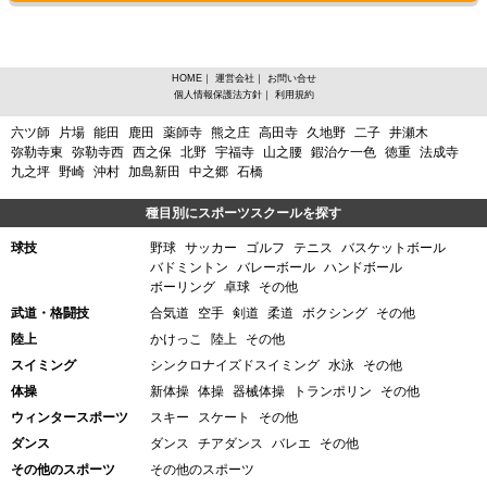
HOME
｜
運営会社
｜
お問い合せ
個人情報保護法方針
｜
利用規約
愛知県北名古屋市、スイミングその他からスポーツスクールを探す
六ツ師
片場
能田
鹿田
薬師寺
熊之庄
高田寺
久地野
二子
井瀬木
弥勒寺東
弥勒寺西
西之保
北野
宇福寺
山之腰
鍜治ケ一色
徳重
法成寺
九之坪
野崎
沖村
加島新田
中之郷
石橋
種目別にスポーツスクールを探す
球技
野球
サッカー
ゴルフ
テニス
バスケットボール
バドミントン
バレーボール
ハンドボール
ボーリング
卓球
その他
武道・格闘技
合気道
空手
剣道
柔道
ボクシング
その他
陸上
かけっこ
陸上
その他
スイミング
シンクロナイズドスイミング
水泳
その他
体操
新体操
体操
器械体操
トランポリン
その他
ウィンタースポーツ
スキー
スケート
その他
ダンス
ダンス
チアダンス
バレエ
その他
その他のスポーツ
その他のスポーツ