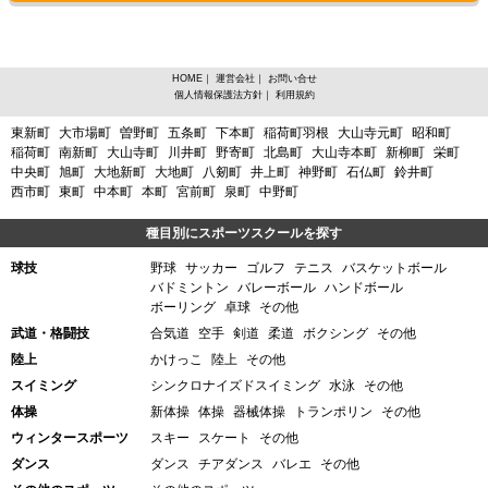
HOME
｜
運営会社
｜
お問い合せ
個人情報保護法方針
｜
利用規約
愛知県岩倉市、バスケットボールからスポーツスクールを探す
東新町
大市場町
曽野町
五条町
下本町
稲荷町羽根
大山寺元町
昭和町
稲荷町
南新町
大山寺町
川井町
野寄町
北島町
大山寺本町
新柳町
栄町
中央町
旭町
大地新町
大地町
八剱町
井上町
神野町
石仏町
鈴井町
西市町
東町
中本町
本町
宮前町
泉町
中野町
種目別にスポーツスクールを探す
球技
野球
サッカー
ゴルフ
テニス
バスケットボール
バドミントン
バレーボール
ハンドボール
ボーリング
卓球
その他
武道・格闘技
合気道
空手
剣道
柔道
ボクシング
その他
陸上
かけっこ
陸上
その他
スイミング
シンクロナイズドスイミング
水泳
その他
体操
新体操
体操
器械体操
トランポリン
その他
ウィンタースポーツ
スキー
スケート
その他
ダンス
ダンス
チアダンス
バレエ
その他