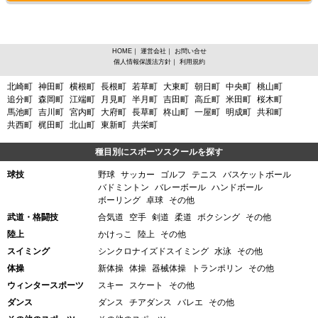
HOME
｜
運営会社
｜
お問い合せ
個人情報保護法方針
｜
利用規約
愛知県大府市、陸上その他からスポーツスクールを探す
北崎町
神田町
横根町
長根町
若草町
大東町
朝日町
中央町
桃山町
追分町
森岡町
江端町
月見町
半月町
吉田町
高丘町
米田町
桜木町
馬池町
吉川町
宮内町
大府町
長草町
柊山町
一屋町
明成町
共和町
共西町
梶田町
北山町
東新町
共栄町
種目別にスポーツスクールを探す
球技
野球
サッカー
ゴルフ
テニス
バスケットボール
バドミントン
バレーボール
ハンドボール
ボーリング
卓球
その他
武道・格闘技
合気道
空手
剣道
柔道
ボクシング
その他
陸上
かけっこ
陸上
その他
スイミング
シンクロナイズドスイミング
水泳
その他
体操
新体操
体操
器械体操
トランポリン
その他
ウィンタースポーツ
スキー
スケート
その他
ダンス
ダンス
チアダンス
バレエ
その他