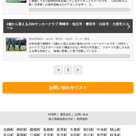
に展開しており総勢900名在籍しているチアダンススクールです。（2021年11人
数）日本唯一の海外直輸入のチアダンスを学べ、さ…
2歳から習えるJSNサッカークラブ 岡崎市・知立市・豊田市・刈谷市・大府市スク
ール
愛知県岡崎市・知立市・豊田市・刈谷市 サッカー教室
日本全国で展開中！2歳から習える初心者向けのサッカースクールです！JSNサッ
カークラブはスポーツを行う機会の少ない年代の子供達に、スポーツの楽しさを伝
える事を目的とし、地域に密着した形で活動しています…
1
お問い合わせリスト
HOME
｜
運営会社
｜
お問い合せ
個人情報保護法方針
｜
利用規約
愛知県大府市からスポーツスクールを探す
北崎町
神田町
横根町
長根町
若草町
大東町
朝日町
中央町
桃山町
追分町
森岡町
江端町
月見町
半月町
吉田町
高丘町
米田町
桜木町