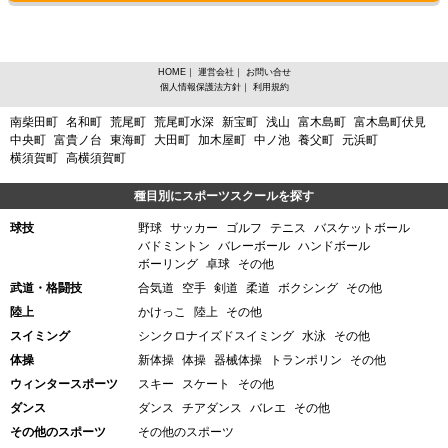
HOME
｜
運営会社
｜
お問い合せ
個人情報保護法方針
｜
利用規約
愛知県東海市、フットサルからスポーツスクールを探す
南柴田町
名和町
荒尾町
荒尾町水深
新宝町
浅山
富木島町
富木島町伏見
中央町
富貴ノ台
東海町
大田町
加木屋町
中ノ池
養父町
元浜町
横須賀町
高横須賀町
種目別にスポーツスクールを探す
球技
野球
サッカー
ゴルフ
テニス
バスケットボール
バドミントン
バレーボール
ハンドボール
ボーリング
卓球
その他
武道・格闘技
合気道
空手
剣道
柔道
ボクシング
その他
陸上
かけっこ
陸上
その他
スイミング
シンクロナイズドスイミング
水泳
その他
体操
新体操
体操
器械体操
トランポリン
その他
ウィンタースポーツ
スキー
スケート
その他
ダンス
ダンス
チアダンス
バレエ
その他
その他のスポーツ
その他のスポーツ