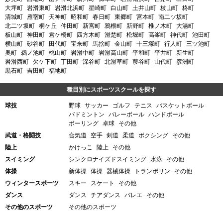
大坪町
岩滑東町
岩滑北浜町
星崎町
白山町
土井山町
枝山町
柊町
清城町
雁宿町
天神町
昭和町
春日町
東郷町
宮本町
南二ツ坂町
北二ツ坂町
桐ケ丘
仲田町
新宮町
鴉根町
新野町
椎ノ木町
大湯町
板山町
神田町
君ケ橋町
四方木町
滑楚町
松堀町
高峯町
神代町
池田町
横山町
砂谷町
田代町
宝来町
馬捨町
金山町
十三塚町
行人町
三ツ池町
奥町
鵜ノ池町
桃山町
岩滑中町
岩滑高山町
平和町
平井町
新生町
岩滑西町
欠ケ下町
丁田町
深谷町
北滑草町
葭谷町
山代町
彦洲町
黒石町
吉田町
福地町
種目別にスポーツスクールを探す
球技
野球
サッカー
ゴルフ
テニス
バスケットボール
バドミントン
バレーボール
ハンドボール
ボーリング
卓球
その他
武道・格闘技
合気道
空手
剣道
柔道
ボクシング
その他
陸上
かけっこ
陸上
その他
スイミング
シンクロナイズドスイミング
水泳
その他
体操
新体操
体操
器械体操
トランポリン
その他
ウィンタースポーツ
スキー
スケート
その他
ダンス
ダンス
チアダンス
バレエ
その他
その他のスポーツ
その他のスポーツ