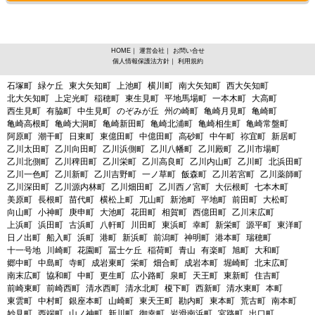
HOME
｜
運営会社
｜
お問い合せ
個人情報保護法方針
｜
利用規約
愛知県半田市、フットサルからスポーツスクールを探す
石塚町
緑ケ丘
東大矢知町
上池町
横川町
南大矢知町
西大矢知町
北大矢知町
上定光町
稲穂町
東生見町
平地馬場町
一本木町
大高町
西生見町
有脇町
中生見町
のぞみが丘
州の崎町
亀崎月見町
亀崎町
亀崎高根町
亀崎大洞町
亀崎新田町
亀崎北浦町
亀崎相生町
亀崎常盤町
阿原町
潮干町
日東町
東億田町
中億田町
高砂町
中午町
祢宜町
新居町
乙川太田町
乙川向田町
乙川浜側町
乙川八幡町
乙川殿町
乙川市場町
乙川北側町
乙川稗田町
乙川栄町
乙川高良町
乙川内山町
乙川町
北浜田町
乙川一色町
乙川新町
乙川吉野町
一ノ草町
飯森町
乙川若宮町
乙川薬師町
乙川深田町
乙川源内林町
乙川畑田町
乙川西ノ宮町
大伝根町
七本木町
美原町
長根町
苗代町
横松上町
兀山町
新池町
平地町
前田町
大松町
向山町
小神町
庚申町
大池町
花田町
相賀町
西億田町
乙川末広町
上浜町
浜田町
古浜町
八軒町
川田町
東浜町
幸町
新栄町
源平町
東洋町
日ノ出町
船入町
浜町
港町
新浜町
前潟町
神明町
港本町
瑞穂町
十一号地
川崎町
花園町
冨士ケ丘
稲荷町
青山
有楽町
旭町
大和町
郷中町
中島町
寺町
成岩東町
栄町
畑合町
成岩本町
堀崎町
北末広町
南末広町
協和町
中町
更生町
広小路町
泉町
天王町
東新町
住吉町
前崎東町
前崎西町
清水西町
清水北町
榎下町
西新町
清水東町
本町
東雲町
中村町
銀座本町
山崎町
東天王町
勘内町
東本町
荒古町
南本町
妙見町
西端町
山ノ神町
新川町
御幸町
岩滑南浜町
宮路町
出口町