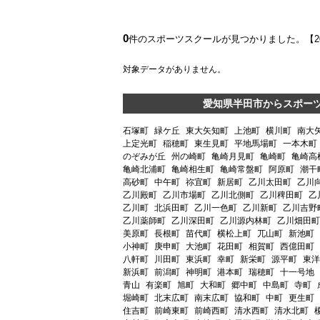
0
件のスポーツスクールが見つかりました。【
対象データがありません。
愛知県半田市からスポー
石塚町
緑ケ丘
東大矢知町
上池町
横川町
南大
上定光町
稲穂町
東生見町
平地馬場町
一本木町
のぞみが丘
州の崎町
亀崎月見町
亀崎町
亀崎高
亀崎北浦町
亀崎相生町
亀崎常盤町
阿原町
潮干
高砂町
中午町
祢宜町
新居町
乙川太田町
乙川
乙川殿町
乙川市場町
乙川北側町
乙川稗田町
乙
乙川町
北浜田町
乙川一色町
乙川新町
乙川吉野
乙川薬師町
乙川深田町
乙川源内林町
乙川畑田町
美原町
長根町
苗代町
横松上町
兀山町
新池町
小神町
庚申町
大池町
花田町
相賀町
西億田町
八軒町
川田町
東浜町
幸町
新栄町
源平町
東洋
新浜町
前潟町
神明町
港本町
瑞穂町
十一号地
青山
有楽町
旭町
大和町
郷中町
中島町
寺町
堀崎町
北末広町
南末広町
協和町
中町
更生町
住吉町
前崎東町
前崎西町
清水西町
清水北町