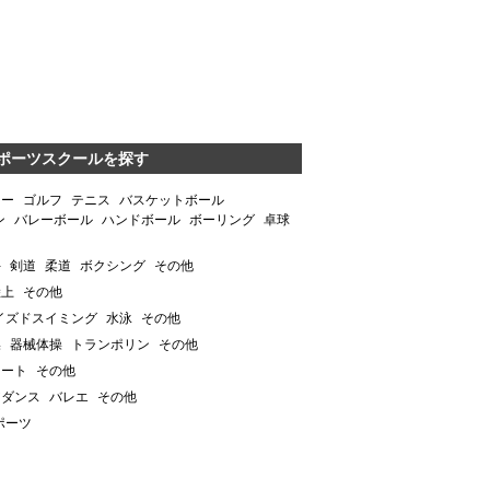
ポーツスクールを探す
カー
ゴルフ
テニス
バスケットボール
ン
バレーボール
ハンドボール
ボーリング
卓球
手
剣道
柔道
ボクシング
その他
陸上
その他
イズドスイミング
水泳
その他
操
器械体操
トランポリン
その他
ケート
その他
アダンス
バレエ
その他
ポーツ