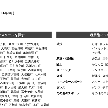
2026年8月】
ツスクールを探す
種目別にス
矢知町
西大矢知町
北大矢知町
球技
野球
サッ
大高町
西生見町
有脇町
中生見町
バドミント
根町
亀崎大洞町
亀崎新田町
その他
町
日東町
東億田町
中億田町
武道・格闘技
合気道
空
向田町
乙川浜側町
乙川八幡町
陸上
かけっこ
川栄町
乙川高良町
乙川内山町
町
一ノ草町
飯森町
乙川若宮町
スイミング
シンクロナ
乙川西ノ宮町
大伝根町
七本木町
体操
新体操
体
平地町
前田町
大松町
向山町
ウィンタースポーツ
スキー
ス
乙川末広町
上浜町
浜田町
古浜町
町
日ノ出町
船入町
浜町
港町
ダンス
ダンス
チ
川崎町
花園町
冨士ケ丘
稲荷町
その他のスポーツ
その他のス
成岩東町
栄町
畑合町
成岩本町
広小路町
泉町
天王町
東新町
榎下町
西新町
清水東町
本町
東雲町