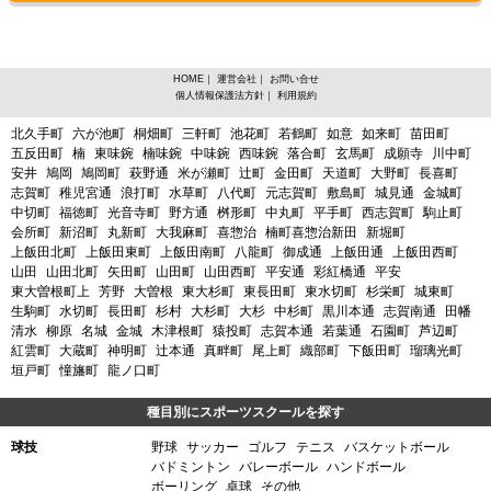
HOME
｜
運営会社
｜
お問い合せ
個人情報保護法方針
｜
利用規約
愛知県名古屋市北区、体操その他からスポーツスクールを探す
北久手町
六が池町
桐畑町
三軒町
池花町
若鶴町
如意
如来町
苗田町
五反田町
楠
東味鋺
楠味鋺
中味鋺
西味鋺
落合町
玄馬町
成願寺
川中町
安井
鳩岡
鳩岡町
萩野通
米が瀬町
辻町
金田町
天道町
大野町
長喜町
志賀町
稚児宮通
浪打町
水草町
八代町
元志賀町
敷島町
城見通
金城町
中切町
福徳町
光音寺町
野方通
桝形町
中丸町
平手町
西志賀町
駒止町
会所町
新沼町
丸新町
大我麻町
喜惣治
楠町喜惣治新田
新堀町
上飯田北町
上飯田東町
上飯田南町
八龍町
御成通
上飯田通
上飯田西町
山田
山田北町
矢田町
山田町
山田西町
平安通
彩紅橋通
平安
東大曽根町上
芳野
大曽根
東大杉町
東長田町
東水切町
杉栄町
城東町
生駒町
水切町
長田町
杉村
大杉町
大杉
中杉町
黒川本通
志賀南通
田幡
清水
柳原
名城
金城
木津根町
猿投町
志賀本通
若葉通
石園町
芦辺町
紅雲町
大蔵町
神明町
辻本通
真畔町
尾上町
織部町
下飯田町
瑠璃光町
垣戸町
憧旛町
龍ノ口町
種目別にスポーツスクールを探す
球技
野球
サッカー
ゴルフ
テニス
バスケットボール
バドミントン
バレーボール
ハンドボール
ボーリング
卓球
その他