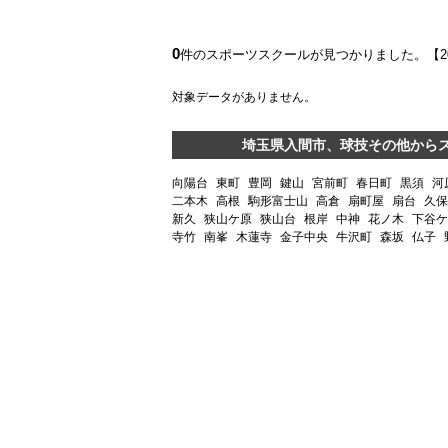
0
件のスポーツスクールが見つかりました。【
対象データがありません。
埼玉県入間市、球技その他から
向陽台
東町
豊岡
鍵山
宮前町
春日町
黒須
河
二本木
高根
駒形富士山
高倉
扇町屋
扇台
久保
新久
狭山ケ原
狭山台
根岸
中神
花ノ木
下谷ケ
寺竹
南峯
木蓮寺
金子中央
牛沢町
森坂
仏子