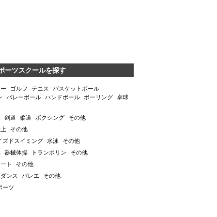
ポーツスクールを探す
カー
ゴルフ
テニス
バスケットボール
ン
バレーボール
ハンドボール
ボーリング
卓球
手
剣道
柔道
ボクシング
その他
陸上
その他
イズドスイミング
水泳
その他
操
器械体操
トランポリン
その他
ケート
その他
アダンス
バレエ
その他
ポーツ