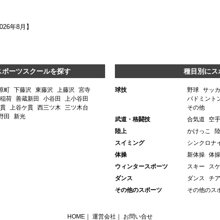
2026年8月】
スポーツスクールを探す
種目別にス
原町
下藤沢
東藤沢
上藤沢
宮寺
球技
野球
サッ
稲荷
善蔵新田
小谷田
上小谷田
バドミント
貫
上谷ケ貫
西三ツ木
三ツ木台
その他
野田
新光
武道・格闘技
合気道
空
陸上
かけっこ
スイミング
シンクロナ
体操
新体操
体
ウィンタースポーツ
スキー
ス
ダンス
ダンス
チ
その他のスポーツ
その他のス
HOME
｜
運営会社
｜
お問い合せ