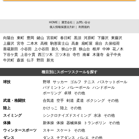
HOME
｜
運営会社
｜
お問い合せ
個人情報保護法方針
｜
利用規約
埼玉県入間市仏子からスポーツスクールを探す
向陽台
東町
豊岡
鍵山
宮前町
春日町
黒須
河原町
下藤沢
東藤沢
上藤沢
宮寺
二本木
高根
駒形富士山
高倉
扇町屋
扇台
久保稲荷
善蔵新田
小谷田
上小谷田
新久
狭山ケ原
狭山台
根岸
中神
花ノ木
下谷ケ貫
上谷ケ貫
西三ツ木
三ツ木台
寺竹
南峯
木蓮寺
金子中央
牛沢町
森坂
仏子
野田
新光
種目別にスポーツスクールを探す
球技
野球
サッカー
ゴルフ
テニス
バスケットボール
バドミントン
バレーボール
ハンドボール
ボーリング
卓球
その他
武道・格闘技
合気道
空手
剣道
柔道
ボクシング
その他
陸上
かけっこ
陸上
その他
スイミング
シンクロナイズドスイミング
水泳
その他
体操
新体操
体操
器械体操
トランポリン
その他
ウィンタースポーツ
スキー
スケート
その他
ダンス
ダンス
チアダンス
バレエ
その他