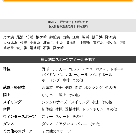
HOME
｜
運営会社
｜
お問い合せ
個人情報保護法方針
｜
利用規約
宮城県牡鹿郡女川町、バスケットボールからスポーツスクールを探す
指ケ浜
尾浦
竹浦
桐ケ崎
御前浜
出島
江島
塚浜
飯子浜
野々浜
大石原浜
横浦
高白浜
浦宿浜
針浜
黄金町
小乗浜
鷲神浜
桜ケ丘
寿町
旭が丘
女川浜
清水町
石浜
宮ケ崎
種目別にスポーツスクールを探す
球技
野球
サッカー
ゴルフ
テニス
バスケットボール
バドミントン
バレーボール
ハンドボール
ボーリング
卓球
その他
武道・格闘技
合気道
空手
剣道
柔道
ボクシング
その他
陸上
かけっこ
陸上
その他
スイミング
シンクロナイズドスイミング
水泳
その他
体操
新体操
体操
器械体操
トランポリン
その他
ウィンタースポーツ
スキー
スケート
その他
ダンス
ダンス
チアダンス
バレエ
その他
その他のスポーツ
その他のスポーツ