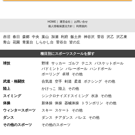
HOME
｜
運営会社
｜
お問い合せ
個人情報保護法方針
｜
利用規約
宮城県宮城郡利府町飯土井からスポーツスクールを探す
赤沼
春日
森郷
中央
葉山
加瀬
利府
飯土井
神谷沢
菅谷
沢乙
沢乙東
青山
花園
青葉台
しらかし台
菅谷台
皆の丘
種目別にスポーツスクールを探す
球技
野球
サッカー
ゴルフ
テニス
バスケットボール
バドミントン
バレーボール
ハンドボール
ボーリング
卓球
その他
武道・格闘技
合気道
空手
剣道
柔道
ボクシング
その他
陸上
かけっこ
陸上
その他
スイミング
シンクロナイズドスイミング
水泳
その他
体操
新体操
体操
器械体操
トランポリン
その他
ウィンタースポーツ
スキー
スケート
その他
ダンス
ダンス
チアダンス
バレエ
その他
その他のスポーツ
その他のスポーツ