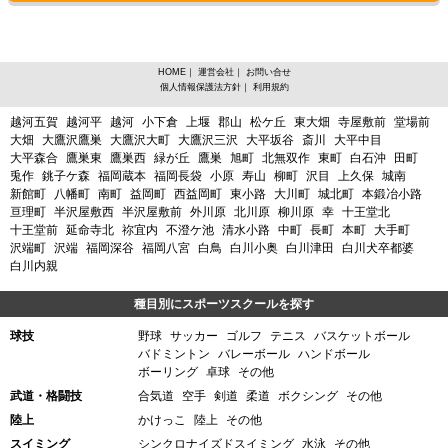
HOME
｜
運営会社
｜
お問い合せ
個人情報保護法方針
｜
利用規約
宮城県白石市、バスケットボールからスポーツスクールを探す
越河五賀
越河平
越河
小下倉
上堰
郡山
松ケ丘
東大畑
寺屋敷前
堂場前
大畑
大鷹沢鷹巣
大鷹沢大町
大鷹沢三沢
大平坂谷
斎川
大平中目
大平森合
鷹巣東
鷹巣西
緑が丘
鷹巣
旭町
北無双作
東町
白石沖
田町
兎作
銚子ケ森
福岡蔵本
福岡長袋
小原
寿山
柳町
沢目
上久保
城南
新館町
八幡町
南町
益岡町
西益岡町
東小路
大川町
城北町
本鍛冶小路
亘理町
半沢屋敷西
半沢屋敷前
外川原
北川原
柳川原
幸
十王堂北
十王堂前
延命寺北
祢宜内
不澄ケ池
清水小路
中町
長町
本町
大手町
沢端町
沢端
福岡深谷
福岡八宮
白鳥
白川小奥
白川津田
白川犬卒都婆
白川内親
種目別にスポーツスクールを探す
球技
野球
サッカー
ゴルフ
テニス
バスケットボール
バドミントン
バレーボール
ハンドボール
ボーリング
卓球
その他
武道・格闘技
合気道
空手
剣道
柔道
ボクシング
その他
陸上
かけっこ
陸上
その他
スイミング
シンクロナイズドスイミング
水泳
その他