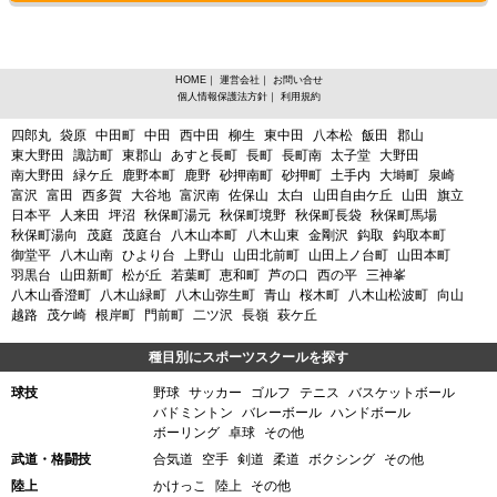
HOME
｜
運営会社
｜
お問い合せ
個人情報保護法方針
｜
利用規約
宮城県仙台市太白区、バスケットボールからスポーツスクールを探す
四郎丸
袋原
中田町
中田
西中田
柳生
東中田
八本松
飯田
郡山
東大野田
諏訪町
東郡山
あすと長町
長町
長町南
太子堂
大野田
南大野田
緑ケ丘
鹿野本町
鹿野
砂押南町
砂押町
土手内
大塒町
泉崎
富沢
富田
西多賀
大谷地
富沢南
佐保山
太白
山田自由ケ丘
山田
旗立
日本平
人来田
坪沼
秋保町湯元
秋保町境野
秋保町長袋
秋保町馬場
秋保町湯向
茂庭
茂庭台
八木山本町
八木山東
金剛沢
鈎取
鈎取本町
御堂平
八木山南
ひより台
上野山
山田北前町
山田上ノ台町
山田本町
羽黒台
山田新町
松が丘
若葉町
恵和町
芦の口
西の平
三神峯
八木山香澄町
八木山緑町
八木山弥生町
青山
桜木町
八木山松波町
向山
越路
茂ケ崎
根岸町
門前町
二ツ沢
長嶺
萩ケ丘
種目別にスポーツスクールを探す
球技
野球
サッカー
ゴルフ
テニス
バスケットボール
バドミントン
バレーボール
ハンドボール
ボーリング
卓球
その他
武道・格闘技
合気道
空手
剣道
柔道
ボクシング
その他
陸上
かけっこ
陸上
その他