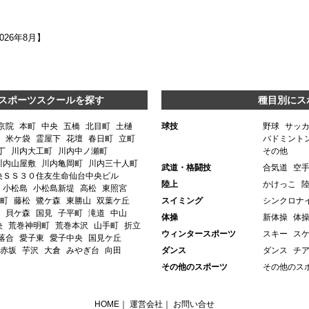
2026年8月】
スポーツスクールを探す
種目別にス
京院
本町
中央
五橋
北目町
土樋
球技
野球
サッ
米ケ袋
霊屋下
花壇
春日町
立町
バドミント
丁
川内大工町
川内中ノ瀬町
その他
川内山屋敷
川内亀岡町
川内三十人町
武道・格闘技
合気道
空
央ＳＳ３０住友生命仙台中央ビル
陸上
かけっこ
小松島
小松島新堤
高松
東照宮
町
藤松
鷺ケ森
東勝山
双葉ケ丘
スイミング
シンクロナ
貝ケ森
国見
子平町
滝道
中山
体操
新体操
体
央
荒巻神明町
荒巻本沢
山手町
折立
ウィンタースポーツ
スキー
ス
落合
愛子東
愛子中央
国見ケ丘
赤坂
芋沢
大倉
みやぎ台
向田
ダンス
ダンス
チ
その他のスポーツ
その他のス
HOME
｜
運営会社
｜
お問い合せ