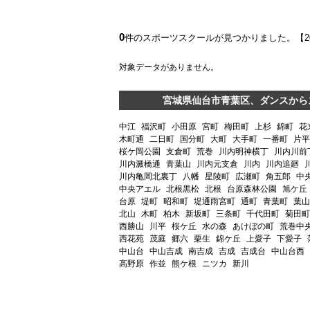
0
件のスポーツスクールが見つかりました。【
対象データがありません。
宮城県仙台市青葉区、ダンスから
中江
福沢町
小田原
宮町
梅田町
上杉
錦町
花
木町通
二日町
国分町
大町
大手町
一番町
片平
桜ケ岡公園
支倉町
荒巻
川内明神横丁
川内川前
川内澱橋通
青葉山
川内元支倉
川内
川内追廻
川内亀岡北裏丁
八幡
星陵町
広瀬町
角五郎
中
中央アエル
北根黒松
北根
台原森林公園
旭ケ丘
台原
堤町
昭和町
堤通雨宮町
通町
青葉町
葉山
北山
木町
柏木
新坂町
三条町
千代田町
菊田町
西勝山
川平
桜ケ丘
水の森
あけぼの町
荒巻中
西花苑
茂庭
郷六
栗生
錦ケ丘
上愛子
下愛子
中山台
中山吉成
南吉成
吉成
吉成台
中山台西
高野原
作並
熊ケ根
ニツカ
新川