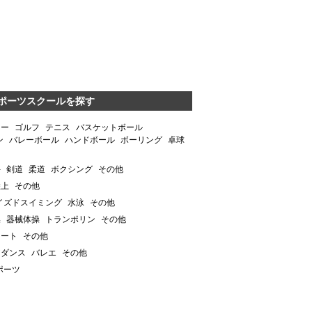
ポーツスクールを探す
カー
ゴルフ
テニス
バスケットボール
ン
バレーボール
ハンドボール
ボーリング
卓球
手
剣道
柔道
ボクシング
その他
陸上
その他
イズドスイミング
水泳
その他
操
器械体操
トランポリン
その他
ケート
その他
アダンス
バレエ
その他
ポーツ