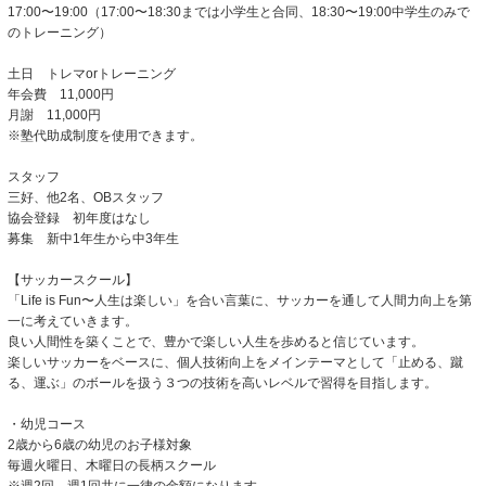
17:00〜19:00（17:00〜18:30までは小学生と合同、18:30〜19:00中学生のみで
のトレーニング）
土日 トレマorトレーニング
年会費 11,000円
月謝 11,000円
※塾代助成制度を使用できます。
スタッフ
三好、他2名、OBスタッフ
協会登録 初年度はなし
募集 新中1年生から中3年生
【サッカースクール】
「Life is Fun〜人生は楽しい」を合い言葉に、サッカーを通して人間力向上を第
一に考えていきます。
良い人間性を築くことで、豊かで楽しい人生を歩めると信じています。
楽しいサッカーをベースに、個人技術向上をメインテーマとして「止める、蹴
る、運ぶ」のボールを扱う３つの技術を高いレベルで習得を目指します。
・幼児コース
2歳から6歳の幼児のお子様対象
毎週火曜日、木曜日の長柄スクール