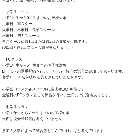
※週2回、週1回共に一律の金額になります。
・小学生コース
小学1年生から6年生までのお子様対象
月曜日 旭スクール
火曜日、木曜日 長柄スクール
水曜日 与力スクール
各スクールに週1回または週2回の参加が可能です。
(週1回と週2回では月会費が異なります。)
・FCクラス
小学1年生から6年生までのお子様対象
LiF FCへの選手登録を行い、サッカー協会の試合に参加してもらいます。
各学年 10名前後を定員とさせていただきます。
小学生コースの各スクールに自由参加が可能です。
金曜日のFCクラスとして練習を行い、土日には試合もあります。
・中学生クラス
中学１年生から３年生までのお子様対象
当面は協会登録等は考えていません。
参加の人数によって試合等も組んでいければと考えています。