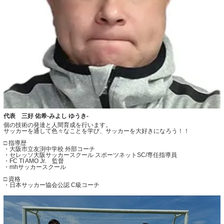
代表 三好 佑希-みよし ゆうき-
個の技術の発達と人間育成を行います。
サッカーを通して色々なことを学び、サッカーを大好きになろう！！
□ 指導歴
・大阪市立友渕中学校 外部コーチ
・セレッソ大阪サッカースクール スポーツネットSC/専任指導員
・FC TI AMO Jr. 監督
・mhサッカースクール
□ 資格
・日本サッカー協会公認 C級コーチ