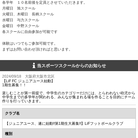
各学年 １０名前後を定員とさせていただきます。
月曜日 旭スクール
火曜日、木曜日 長柄スクール
水曜日 与力スクール
金曜日 中野スクール
各スクールに自由参加が可能です
体験はいつでもご参加可能です。
まずはお問い合わせ頂ければと思います。
当スポーツスクールからのお知らせ
2024/09/18 大阪府大阪市北区
【LiF FC ジュニアユース始動】
1期生募集！！
楽しむことが第一前提で、中学生のカテゴリーだけには、とらわれない幼児から
中学生までの多学年が関われる、みんなが集まれる場を作ることを目的にチーム
作りを行っていきます。
クラブ名
【ジュニアユース、遂に始動!!第1期生大募集!!】LiFフットボールクラブ
種別