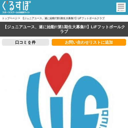
トップページ
>
【ジュニアユース、遂に始動!!第1期生大募集!!】LiFフットボールクラブ
【ジュニアユース、遂に始動!!第1期生大募集!!】LiFフットボールク
ラブ
口コミ
0
件
お問い合わせリストに追加