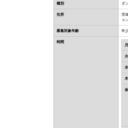
種別
ダ
住所
茨城
ョ
募集対象年齢
年
時間