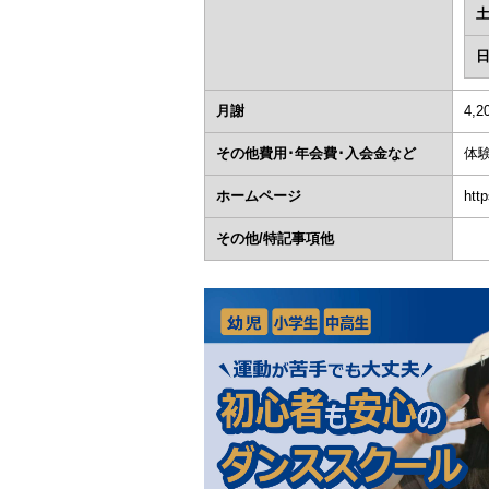
月謝
4,2
その他費用･年会費･入会金など
体
ホームページ
htt
その他/特記事項他