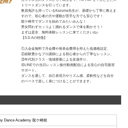
トリートダンスを行っています。
教員免許も持っているKazuma先生が、基礎から丁寧に教えま
すので、初心者の方や運動が苦手な方でも安心です！
龍ケ崎市でダンスを始めてみたいみんな！
男女問わずカッコよく踊れるダンスで体を動かそう！
まずは是非、無料体験レッスンに来てくださいね♪
【S.D.Aの特徴】
①入会金無料で月会費や発表会費用を抑えた低価格設定、
②経験豊かなプロ講師による初心者からの丁寧なレッスン、
③年代別クラス・地域密着による友達作り、
④LINEでの当日レッスン振付動画配信による安心の自宅復習
サポート。
ダンスを通して、自己表現力やリズム感、柔軟性などを自分
のペースで楽しく身につけることができます。
iny Dance Academy 龍ケ崎校