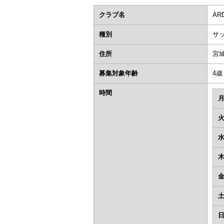
クラブ名
AR
種別
サ
住所
宮
募集対象年齢
4歳
時間