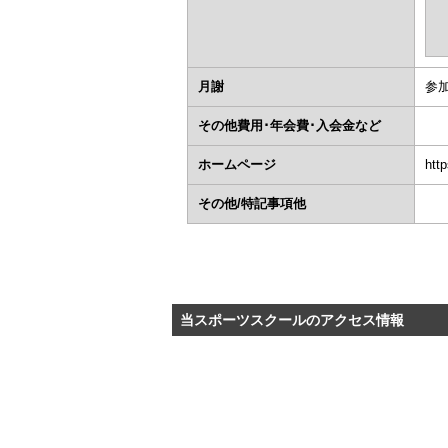
月謝
参加
その他費用･年会費･入会金など
ホームページ
http
その他/特記事項他
当スポーツスクールのアクセス情報