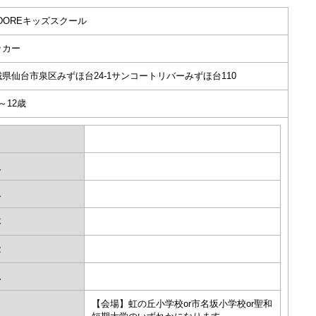
DOREキッズスクール
ッカー
城県仙台市泉区みずほ台24-1サンコートリバーみずほ台110
～12歳
月
火
水
木
金
土
日
【会場】虹の丘小学校or市名坂小学校or聖和