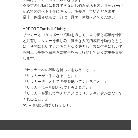
クラブの活動には参加できないお悩みがある方。サッカーが
初めての方へも丁寧にお伝え、指導させていただきます。
是非、保護者様もご一緒に、見学・体験へ来てください。
ARDORE Football Clubは
サッカーというスポーツ活動を通じて、皆で夢と感動を仲間
と共有しサッカーを楽しみ、健全な人間的成長を願うととも
に、学問においても怠ることなく努力し、常に何事において
も向上心を持ち前向きに物事を考え行動していく選手を目指
します。
『サッカーへの興味を持ってもらうこと。』
『サッカーが上手になること。』
『サッカー選手としての夢を抱いてくれること。』
『サッカーに生涯関わってもらえること』
『サッカーを通して学んだことにより、人生が豊かになって
くれること。』
5つを目標に掲げております。