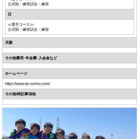
公式戦・練習試合・練習
日
≪選手コース≫
公式戦・練習試合・練習
月謝
その他費用･年会費･入会金など
ホームページ
https://www.de-sonho.com/
その他/特記事項他