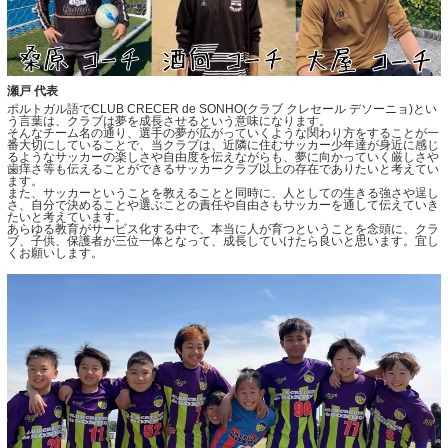
瀬戸 代表
ポルトガル語でCLUB CRECER de SONHO(クラブ クレセール デソーニョ)とい
う言葉は、クラブは夢を成長させるという意味になります。
そんなチーム名の通り、選手の夢が広がっていくような関わり方をすることが一
番大切にしていることで、当クラブは、近隣に住むサッカー少年達が身近に感じ
るようなサッカーの楽しさや自由度を伝えながらも、夢に向かっていく厳しさや
歯痒さ等も伝えることができるサッカークラブ以上の存在でありたいと考えてい
ます。
また、サッカーということを教えることと同時に、人としての生きる強さや逞し
さ、自分で決めることや選ぶことの責任や自由さもサッカーを通して伝えていき
たいと考えています。
あらゆる教育がサービス化する中で、本当に人が育つということを念頭に、クラ
ブ、子供、保護者が三位一体となって、成長していけたら良いと思います。宜し
くお願いします。