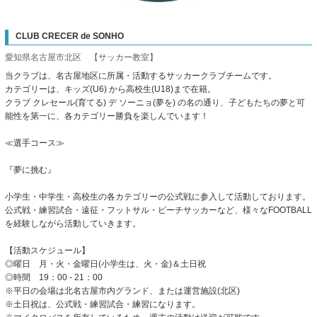
CLUB CRECER de SONHO
愛知県名古屋市北区 【サッカー教室】
当クラブは、名古屋地区に所属・活動するサッカークラブチームです。
カテゴリーは、キッズ(U6) から高校生(U18)まで在籍。
クラブ クレセール(育てる) デ ソーニョ(夢を) の名の通り、子どもたちの夢と可
能性を第一に、各カテゴリー勝負を楽しんでいます！
≪選手コース≫
『夢に挑む』
小学生・中学生・高校生の各カテゴリーの公式戦に参入して活動しております。
公式戦・練習試合・遠征・フットサル・ビーチサッカーなど、様々なFOOTBALL
を経験しながら活動していきます。
【活動スケジュール】
◎曜日 月・火・金曜日(小学生は、火・金)＆土日祝
◎時間 19：00 - 21：00
※平日の会場は北名古屋市内グランド、または運営施設(北区)
※土日祝は、公式戦・練習試合・練習になります。