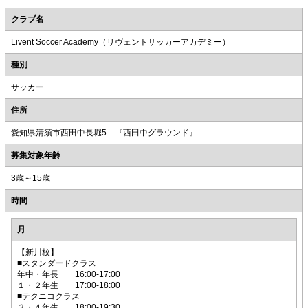
クラブ名
Livent Soccer Academy（リヴェントサッカーアカデミー）
種別
サッカー
住所
愛知県清須市西田中長堀5 『西田中グラウンド』
募集対象年齢
3歳～15歳
時間
月
【新川校】
■スタンダードクラス
年中・年長 16:00-17:00
１・２年生 17:00-18:00
■テクニコクラス
３・４年生 18:00-19:30