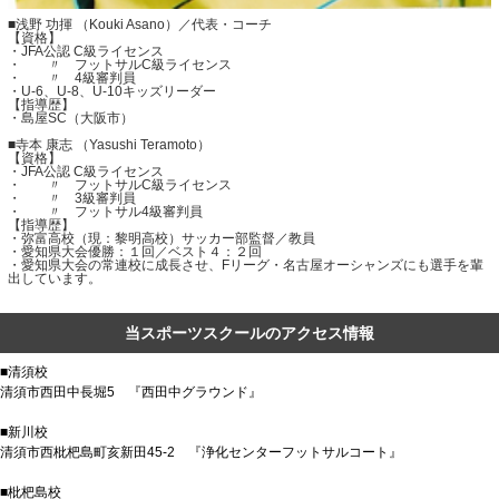
■浅野 功揮 （Kouki Asano）／代表・コーチ
【資格】
・JFA公認 C級ライセンス
・ 〃 フットサルC級ライセンス
・ 〃 4級審判員
・U-6、U-8、U-10キッズリーダー
【指導歴】
・島屋SC（大阪市）
■寺本 康志 （Yasushi Teramoto）
【資格】
・JFA公認 C級ライセンス
・ 〃 フットサルC級ライセンス
・ 〃 3級審判員
・ 〃 フットサル4級審判員
【指導歴】
・弥富高校（現：黎明高校）サッカー部監督／教員
・愛知県大会優勝：１回／ベスト４：２回
・愛知県大会の常連校に成長させ、Fリーグ・名古屋オーシャンズにも選手を輩
出しています。
当スポーツスクールのアクセス情報
■清須校
清須市西田中長堀5 『西田中グラウンド』
■新川校
清須市西枇杷島町亥新田45-2 『浄化センターフットサルコート』
■枇杷島校