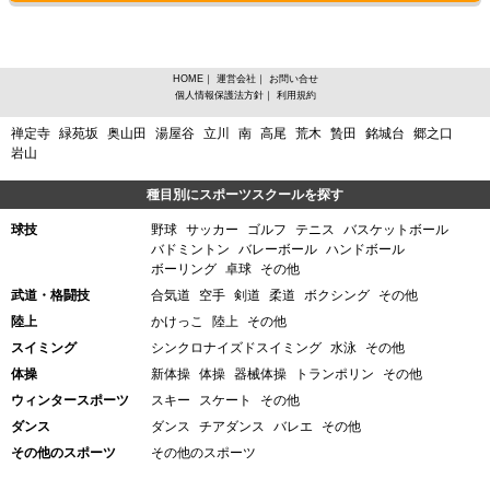
HOME
｜
運営会社
｜
お問い合せ
個人情報保護法方針
｜
利用規約
京都府綴喜郡宇治田原町からスポーツスクールを探す
禅定寺
緑苑坂
奥山田
湯屋谷
立川
南
高尾
荒木
贄田
銘城台
郷之口
岩山
種目別にスポーツスクールを探す
球技
野球
サッカー
ゴルフ
テニス
バスケットボール
バドミントン
バレーボール
ハンドボール
ボーリング
卓球
その他
武道・格闘技
合気道
空手
剣道
柔道
ボクシング
その他
陸上
かけっこ
陸上
その他
スイミング
シンクロナイズドスイミング
水泳
その他
体操
新体操
体操
器械体操
トランポリン
その他
ウィンタースポーツ
スキー
スケート
その他
ダンス
ダンス
チアダンス
バレエ
その他
その他のスポーツ
その他のスポーツ