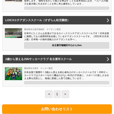
指導します。“個性を生かして個人を伸ばす”ことを基本理念におき、一人一人の能
力を最大限に引き出すことを常に考え練習をしています…
LOICX☆チアダンススクール（すずらん幼児園校）
愛知県名古屋市瑞穂区 チアダンス教室
日本中にたくさんお友達ができるロイックス☆チアダンススクールです！日本全国
に展開しており総勢900名在籍しているチアダンススクールです。（2021年11月末
人数）日本唯一の海外直輸入のチアダンスを学べ…
名古屋市瑞穂区中心から1km
2歳から習えるJSNサッカークラブ 名古屋市スクール
愛知県名古屋市 サッカー教室
日本全国で展開中！2歳から習える初心者向けのサッカースクールです！JSNサッ
カークラブはスポーツを行う機会の少ない年代の子供達に、スポーツの楽しさを伝
える事を目的とし、地域に密着した形で活動しています…
1
お問い合わせリスト