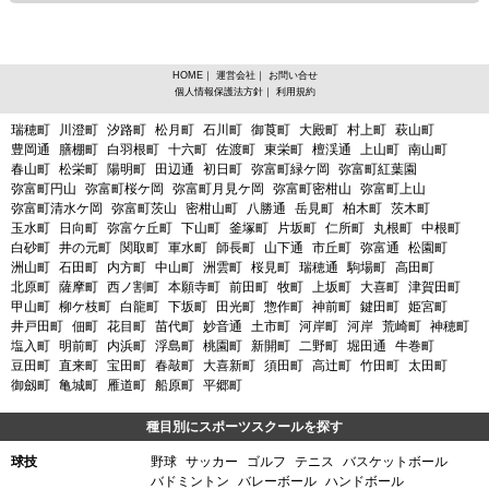
HOME
｜
運営会社
｜
お問い合せ
個人情報保護法方針
｜
利用規約
愛知県名古屋市瑞穂区からスポーツスクールを探す
瑞穂町
川澄町
汐路町
松月町
石川町
御莨町
大殿町
村上町
萩山町
豊岡通
膳棚町
白羽根町
十六町
佐渡町
東栄町
檀渓通
上山町
南山町
春山町
松栄町
陽明町
田辺通
初日町
弥富町緑ケ岡
弥富町紅葉園
弥富町円山
弥富町桜ケ岡
弥富町月見ケ岡
弥富町密柑山
弥富町上山
弥富町清水ケ岡
弥富町茨山
密柑山町
八勝通
岳見町
柏木町
茨木町
玉水町
日向町
弥富ケ丘町
下山町
釜塚町
片坂町
仁所町
丸根町
中根町
白砂町
井の元町
関取町
軍水町
師長町
山下通
市丘町
弥富通
松園町
洲山町
石田町
内方町
中山町
洲雲町
桜見町
瑞穂通
駒場町
高田町
北原町
薩摩町
西ノ割町
本願寺町
前田町
牧町
上坂町
大喜町
津賀田町
甲山町
柳ケ枝町
白龍町
下坂町
田光町
惣作町
神前町
鍵田町
姫宮町
井戸田町
佃町
花目町
苗代町
妙音通
土市町
河岸町
河岸
荒崎町
神穂町
塩入町
明前町
内浜町
浮島町
桃園町
新開町
二野町
堀田通
牛巻町
豆田町
直来町
宝田町
春敲町
大喜新町
須田町
高辻町
竹田町
太田町
御劔町
亀城町
雁道町
船原町
平郷町
種目別にスポーツスクールを探す
球技
野球
サッカー
ゴルフ
テニス
バスケットボール
バドミントン
バレーボール
ハンドボール