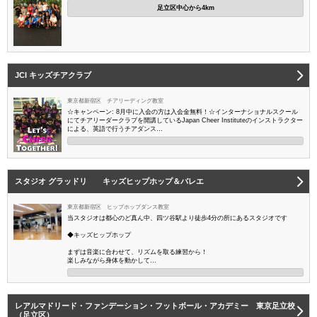
足立区中心から4km
JCI キッズチアクラブ
東京都新宿区 チアリーディング教室
☆キャンペーン: 8月中に入会の方は入会金無料！☆インターナショナルスクール
にてチアリーダークラブを開講しているJapan Cheer Instituteのインストラクター
による、英語で行うチアダンス…
スタジオ グラッドリ キッズヒップホップ＆バレエ
東京都新宿区 ヒップホップダンス教室
当スタジオは都心のど真ん中、四ツ谷駅より徒歩4分の所にあるスタジオです
◆キッズヒップホップ
まずは音楽に合わせて、リズムを取る練習から！
楽しみながら身体を動かして…
レアルマドリード・ファンデーション・フットボール・アカデミー 東京足立校
（足立区）