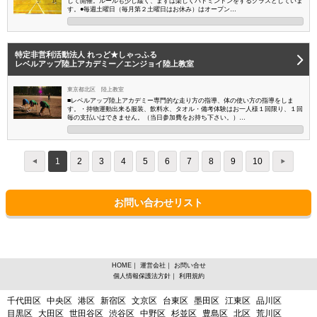
して開催。ルールも少し緩く、まずは楽しくバドミントンをするクラスとしていま
す。●毎週土曜日（毎月第２土曜日はお休み）はオープン…
特定非営利活動法人 れっど★しゃっふる
レベルアップ陸上アカデミー／エンジョイ陸上教室
東京都北区 陸上教室
■レベルアップ陸上アカデミー専門的な走り方の指導、体の使い方の指導をしま
す。・持物運動出来る服装、飲料水、タオル・備考体験はお一人様１回限り、１回
毎の支払いはできません。（当日参加費をお持ち下さい。）…
1
2
3
4
5
6
7
8
9
10
お問い合わせリスト
HOME
｜
運営会社
｜
お問い合せ
個人情報保護法方針
｜
利用規約
東京都からスポーツスクールを探す
千代田区
中央区
港区
新宿区
文京区
台東区
墨田区
江東区
品川区
目黒区
大田区
世田谷区
渋谷区
中野区
杉並区
豊島区
北区
荒川区