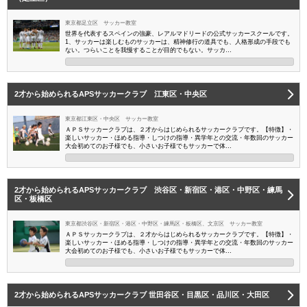
東京都足立区 サッカー教室
世界を代表するスペインの強豪、レアルマドリードの公式サッカースクールです。
1、サッカーは楽しむものサッカーは、精神修行の道具でも、人格形成の手段でも
ない。つらいことを我慢することが目的でもない。サッカ…
2才から始められるAPSサッカークラブ 江東区・中央区
東京都江東区・中央区 サッカー教室
ＡＰＳサッカークラブは、２才からはじめられるサッカークラブです。【特徴】・
楽しいサッカー・ほめる指導・しつけの指導・異学年との交流・年数回のサッカー
大会初めてのお子様でも、小さいお子様でもサッカーで体…
2才から始められるAPSサッカークラブ 渋谷区・新宿区・港区・中野区・練馬
区・板橋区
東京都渋谷区・新宿区・港区・中野区・練馬区・板橋区、文京区 サッカー教室
ＡＰＳサッカークラブは、２才からはじめられるサッカークラブです。【特徴】・
楽しいサッカー・ほめる指導・しつけの指導・異学年との交流・年数回のサッカー
大会初めてのお子様でも、小さいお子様でもサッカーで体…
2才から始められるAPSサッカークラブ 世田谷区・目黒区・品川区・大田区