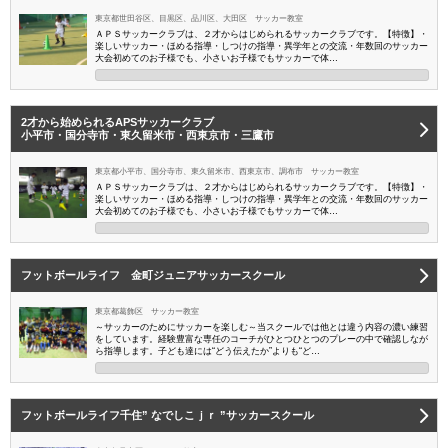
東京都世田谷区、目黒区、品川区、大田区 サッカー教室
ＡＰＳサッカークラブは、２才からはじめられるサッカークラブです。【特徴】・
楽しいサッカー・ほめる指導・しつけの指導・異学年との交流・年数回のサッカー
大会初めてのお子様でも、小さいお子様でもサッカーで体…
2才から始められるAPSサッカークラブ
小平市・国分寺市・東久留米市・西東京市・三鷹市
東京都小平市、国分寺市、東久留米市、西東京市、調布市 サッカー教室
ＡＰＳサッカークラブは、２才からはじめられるサッカークラブです。【特徴】・
楽しいサッカー・ほめる指導・しつけの指導・異学年との交流・年数回のサッカー
大会初めてのお子様でも、小さいお子様でもサッカーで体…
フットボールライフ 金町ジュニアサッカースクール
東京都葛飾区 サッカー教室
～サッカーのためにサッカーを楽しむ～当スクールでは他とは違う内容の濃い練習
をしています。経験豊富な専任のコーチがひとつひとつのプレーの中で確認しなが
ら指導します。子ども達には“どう伝えたか”よりも“ど…
フットボールライフ千住” なでしこｊｒ ”サッカースクール