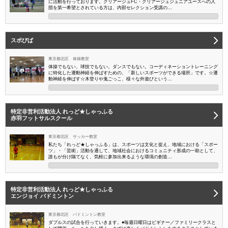
に活動を行っております。クリアージュFC・クリアージュジュニアユースへの入
団を第一希望とされている方は、内部セレクション受講の…
スポびば
東京都北区 体操教室
体操でもない。球技でもない。ダンスでもない。コーディネーショントレーニング
に特化した運動神経を伸ばすための、「新しいスポーツができる場所」です。☆運
動神経を伸ばす☆木登りや鬼ごっこ、様々な外遊びという…
特定非営利活動法人 れっど★しゃっふる
赤羽フットサルスクール
東京都北区 サッカー教室
私たち「れっど★しゃっふる」は、スポーツは文化と捉え、地域における「スポー
ツ」・「芸術」活動を通して、地域社会におけるコミュニティ形成の一助として、
誰もが分け隔てなく、気軽に参加出来るような環境の創造…
特定非営利活動法人 れっど★しゃっふる
エンジョイ バドミントン
東京都北区 バドミントン教室
ダブルスの試合を行っていきます。●毎週日曜日はビギナー／ファミリークラスと