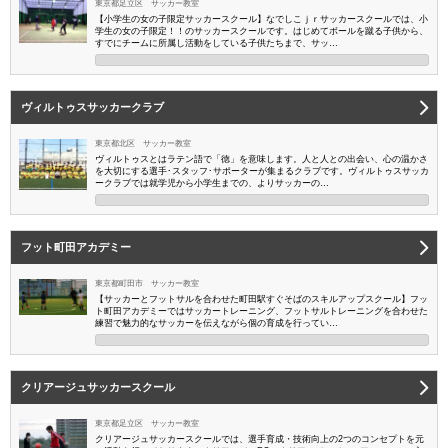
東京都足立区 サッカー教室
【小学生の女の子限定サッカースクール】なでしこｊｒサッカースクールでは、小
学生の女の子限定！！のサッカースクールです。はじめてボールを蹴る子供から、
すでにチームに所属し活動をしている子供たちまで、サッ…
ヴィルトゥスサッカークラブ
東京都北区 サッカー教室
ヴィルトゥスとはラテン語で「徳」を意味します。人と人との出会い、心の温かさ
を大切にする選手･スタッフ･サポーターが集まるクラブです。ヴィルトゥスサッカ
ークラブでは就学児から小学生までの、よりサッカーの…
フット町田アカデミー
東京都町田市 サッカー教室
【サッカーとフットサルを合わせた町田駅すぐそばのスキルアップスクール】フッ
ト町田アカデミーではサッカートレーニング、フットサルトレーニングを合わせた
練習で魅力的なサッカーを伝えながら個の育成を行ってい…
クリアージュサッカースクール
東京都足立区 サッカー教室
クリアージュサッカースクールでは、選手育成・技術向上の2つのコンセプトを元