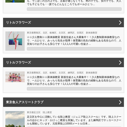
も、でこぼこの土の上でも、言葉が通じなくても、男の子でも、女の子でも、大人
でも子どもでも･･･誰でもどんなところでもボールひとつ…
リトルフラワーズ
東京都豊島区、北区、板橋区、文京区、練馬区、目黒区 新体操教室
☆☆ 少人数制☆☆新体操教室 新規生徒さん大募集中！！少人数制新体操教室なの
で、一人ひとり、みっちり先生が指導！保育園の先生の経験もある先生なので、人
見知りのお子さんも安心です！1人1人の可愛い生徒さ…
リトルフラワーズ
東京都豊島区、北区、板橋区、文京区、練馬区、目黒区 新体操教室
☆☆ 少人数制☆☆新体操教室 新規生徒さん大募集中！！少人数制新体操教室なの
で、一人ひとり、みっちり先生が指導！保育園の先生の経験もある先生なので、人
見知りのお子さんも安心です！1人1人の可愛い生徒さ…
東京舎人アスリートクラブ
東京都足立区 陸上教室
足立区を中心に活動している陸上教室（ジュニア陸上スクール）です。陸上スクー
ルのほかにキッズ・かけっこ教室も実施しています。また練馬区でサッカースクー
ルも開校しています。元世界陸上10000メートル日本…